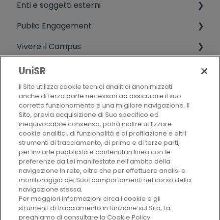
Enti e soggetti esterni
Diritto allo studio
Tutorato didattico
Public Engagement
Tasse universitarie
Servizio di counseling
Informazioni varie da soggetti non UniSR
Vivere il Campus
Biblioteca
Terza missione
Qualità
Rappresentanti degli studenti
Live campus
UniSR
Il Sito utilizza cookie tecnici analitici anonimizzati
Medicina preventiva
Attività studentesche extradidattiche
Politica della qualità
anche di terza parte necessari ad assicurare il suo
corretto funzionamento e una migliore navigazione. Il
Sistemi informativi
Alumni
Criteri di valutazione
Sito, previa acquisizione di Suo specifico ed
inequivocabile consenso, potrà inoltre utilizzare
Residenze
CHI SIAMO
cookie analitici, di funzionalità e di profilazione e altri
strumenti di tracciamento, di prima e di terze parti,
Mensa
per inviarle pubblicità e contenuti in linea con le
preferenze da Lei manifestate nell’ambito della
AUTORI
Lezioni ed esami
navigazione in rete, oltre che per effettuare analisi e
monitoraggio dei Suoi comportamenti nel corso della
navigazione stessa.
Come raggiungerci
Per maggiori informazioni circa i cookie e gli
VAI AL SITO
strumenti di tracciamento in funzione sul Sito, La
Blackboard
preghiamo di consultare la Cookie Policy.