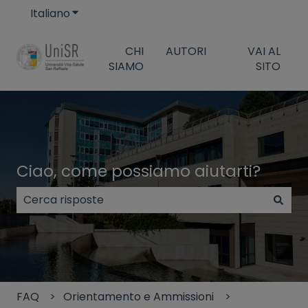
Italiano
Mostra sottomenu per le traduzioni
CHI
AUTORI
VAI AL
SIAMO
SITO
Ciao, come possiamo aiutarti?
Non sono presenti suggerimenti perché il campo di
FAQ
Orientamento e Ammissioni