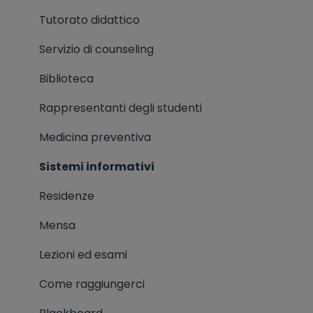
Eventi di orientamento
Diritto allo studio
Tutorato didattico
Simulatore test di ammissione
Tasse universitarie
Servizio di counseling
Corsi preparazione test di ammissione
Biblioteca
Informazioni varie ingresso
Rappresentanti degli studenti
Riconoscimento titoli stranieri (ammissione
Medicina preventiva
ad un CdL, riconoscimento titoli per
Sistemi informativi
equipollenza)
Residenze
Mensa
Lezioni ed esami
Come raggiungerci