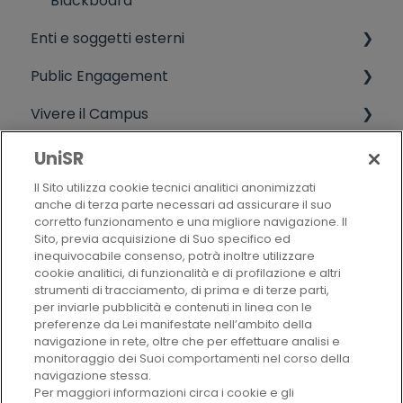
Blackboard
Enti e soggetti esterni
Public Engagement
Informazioni varie da soggetti non UniSR
Vivere il Campus
Terza missione
Qualità
Live campus
UniSR
Il Sito utilizza cookie tecnici analitici anonimizzati
Attività studentesche extradidattiche
Politica della qualità
anche di terza parte necessari ad assicurare il suo
corretto funzionamento e una migliore navigazione. Il
Alumni
Criteri di valutazione
Sito, previa acquisizione di Suo specifico ed
inequivocabile consenso, potrà inoltre utilizzare
CHI SIAMO
cookie analitici, di funzionalità e di profilazione e altri
strumenti di tracciamento, di prima e di terze parti,
per inviarle pubblicità e contenuti in linea con le
preferenze da Lei manifestate nell’ambito della
AUTORI
navigazione in rete, oltre che per effettuare analisi e
monitoraggio dei Suoi comportamenti nel corso della
navigazione stessa.
Per maggiori informazioni circa i cookie e gli
VAI AL SITO