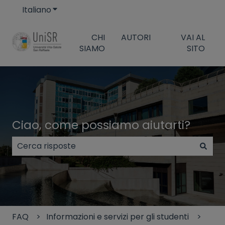
Italiano
Mostra sottomenu per le traduzioni
CHI
AUTORI
VAI AL
SIAMO
SITO
Ciao, come possiamo aiutarti?
Non sono presenti suggerimenti perché il campo di
FAQ
Informazioni e servizi per gli studenti