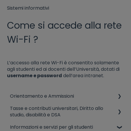
Sistemi informativi
Come si accede alla rete
Wi-Fi ?
L’accesso alla rete Wi-Fi è consentito solamente
agli studenti ed ai docenti dell’Università, dotati di
username e password
dell’area intranet.
Orientamento e Ammissioni
Tasse e contributi universitari, Diritto allo
AMMISSIONI (CdL, Corsi singoli)
studio, disabilità e DSA
Ammissioni ad anni successivi, valutazione
Informazioni e servizi per gli studenti
crediti in ingresso, trasferimenti
Disabilità e dsa