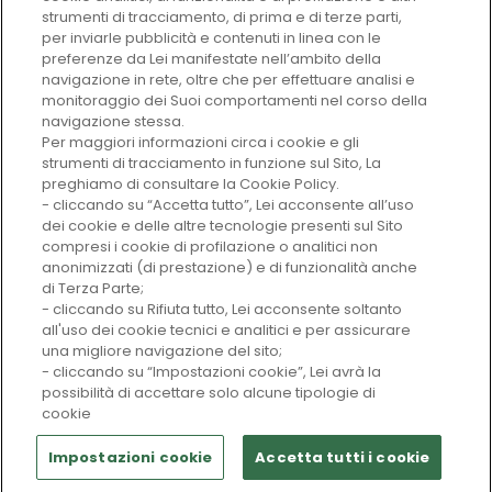
strumenti di tracciamento, di prima e di terze parti,
Mensa
per inviarle pubblicità e contenuti in linea con le
preferenze da Lei manifestate nell’ambito della
AUTORI
Lezioni ed esami
navigazione in rete, oltre che per effettuare analisi e
monitoraggio dei Suoi comportamenti nel corso della
navigazione stessa.
Come raggiungerci
Per maggiori informazioni circa i cookie e gli
VAI AL SITO
strumenti di tracciamento in funzione sul Sito, La
Blackboard
preghiamo di consultare la Cookie Policy.
- cliccando su “Accetta tutto”, Lei acconsente all’uso
dei cookie e delle altre tecnologie presenti sul Sito
compresi i cookie di profilazione o analitici non
anonimizzati (di prestazione) e di funzionalità anche
di Terza Parte;
- cliccando su Rifiuta tutto, Lei acconsente soltanto
all'uso dei cookie tecnici e analitici e per assicurare
una migliore navigazione del sito;
- cliccando su “Impostazioni cookie”, Lei avrà la
UNIVERSITÀ VITA -
Copyright © 2026, Università
possibilità di accettare solo alcune tipologie di
SALUTE SAN RAFFAELE
Vita-Salute San Raffaele
cookie
Impostazioni cookie
Accetta tutti i cookie