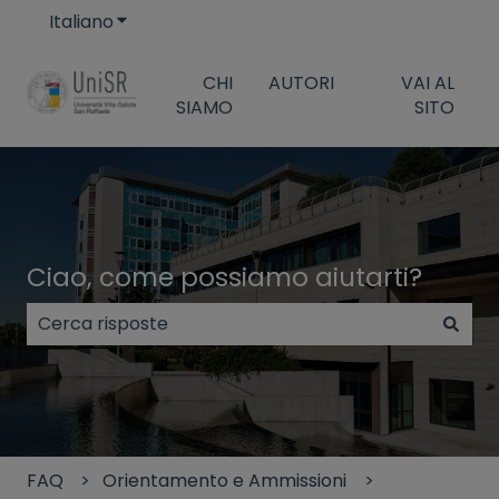
Italiano
Mostra sottomenu per le traduzioni
CHI
AUTORI
VAI AL
SIAMO
SITO
Ciao, come possiamo aiutarti?
Non sono presenti suggerimenti perché il campo di
FAQ
Orientamento e Ammissioni