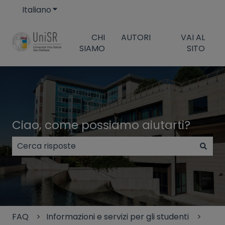
Italiano
Mostra sottomenu per le traduzioni
CHI
AUTORI
VAI AL
SIAMO
SITO
Ciao, come possiamo aiutarti?
Non sono presenti suggerimenti perché il campo di
FAQ
Informazioni e servizi per gli studenti