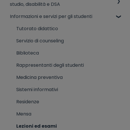
studio, disabilità e DSA
Ammissioni ad anni successivi, valutazione
Informazioni e servizi per gli studenti
crediti in ingresso, trasferimenti
Disabilità e dsa
Eventi di orientamento
Diritto allo studio
Tutorato didattico
Simulatore test di ammissione
Tasse universitarie
Servizio di counseling
Corsi preparazione test di ammissione
Biblioteca
Informazioni varie ingresso
Rappresentanti degli studenti
Riconoscimento titoli stranieri (ammissione
Medicina preventiva
ad un CdL, riconoscimento titoli per
Sistemi informativi
equipollenza)
Residenze
Mensa
Lezioni ed esami