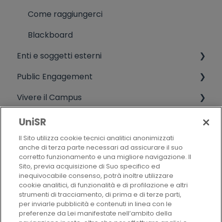
Come raggiungerci
Blackboard
Enti e soggetti esterni
Public Engagement
Informazioni varie da soggetti non UniSR
Vivere il Campus
Terza missione
Qualità
Live campus
UniSR
Il Sito utilizza cookie tecnici analitici anonimizzati
Attività studentesche extradidattiche
Politica della qualità
anche di terza parte necessari ad assicurare il suo
corretto funzionamento e una migliore navigazione. Il
Alumni
Criteri di valutazione
Sito, previa acquisizione di Suo specifico ed
inequivocabile consenso, potrà inoltre utilizzare
CHI SIAMO
cookie analitici, di funzionalità e di profilazione e altri
strumenti di tracciamento, di prima e di terze parti,
per inviarle pubblicità e contenuti in linea con le
preferenze da Lei manifestate nell’ambito della
AUTORI