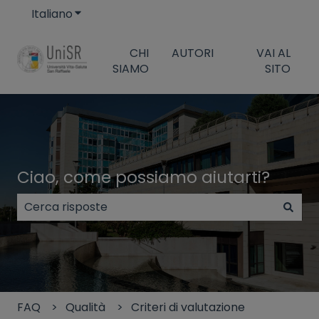
Italiano
Mostra sottomenu per le traduzioni
CHI
AUTORI
VAI AL
SIAMO
SITO
Ciao, come possiamo aiutarti?
Non sono presenti suggerimenti perché il campo di
FAQ
Qualità
Criteri di valutazione