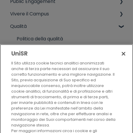
Public Engagement
Simulatore test di ammissione
Tasse universitarie
Servizio di counseling
Informazioni varie da soggetti non UniSR
Vivere il Campus
Corsi preparazione test di ammissione
Biblioteca
Terza missione
Qualità
Informazioni varie ingresso
Rappresentanti degli studenti
Live campus
Riconoscimento titoli stranieri (ammissione
Medicina preventiva
Attività studentesche extradidattiche
Politica della qualità
ad un CdL, riconoscimento titoli per
Sistemi informativi
Alumni
Criteri di valutazione
equipollenza)
UniSR
Il Sito utilizza cookie tecnici analitici anonimizzati
Residenze
anche di terza parte necessari ad assicurare il suo
corretto funzionamento e una migliore navigazione. Il
Mensa
Sito, previa acquisizione di Suo specifico ed
inequivocabile consenso, potrà inoltre utilizzare
Lezioni ed esami
CHI SIAMO
cookie analitici, di funzionalità e di profilazione e altri
strumenti di tracciamento, di prima e di terze parti,
Come raggiungerci
per inviarle pubblicità e contenuti in linea con le
preferenze da Lei manifestate nell’ambito della
AUTORI
Blackboard
navigazione in rete, oltre che per effettuare analisi e
monitoraggio dei Suoi comportamenti nel corso della
navigazione stessa.
Per maggiori informazioni circa i cookie e gli