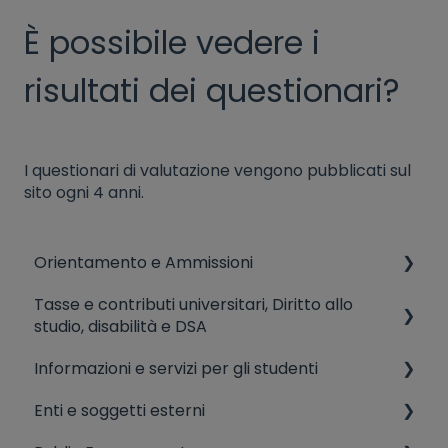
È possibile vedere i
risultati dei questionari?
I questionari di valutazione vengono pubblicati sul
sito ogni 4 anni.
Orientamento e Ammissioni
Tasse e contributi universitari, Diritto allo
AMMISSIONI (CdL, Corsi singoli)
studio, disabilità e DSA
Ammissioni ad anni successivi, valutazione
Informazioni e servizi per gli studenti
crediti in ingresso, trasferimenti
Disabilità e dsa
Enti e soggetti esterni
Eventi di orientamento
Diritto allo studio
Tutorato didattico