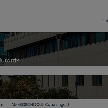
CH
utarti?
erché il campo di ricerca è vuoto.
ni
AMMISSIONI (CdL, Corsi singoli)