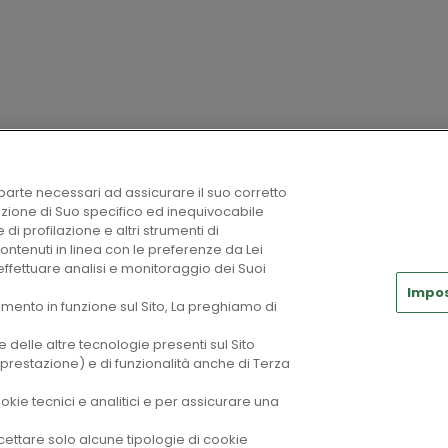
AUTORI
a parte necessari ad assicurare il suo corretto
izione di Suo specifico ed inequivocabile
 di profilazione e altri strumenti di
contenuti in linea con le preferenze da Lei
effettuare analisi e monitoraggio dei Suoi
Impos
amento in funzione sul Sito, La preghiamo di
e delle altre tecnologie presenti sul Sito
i prestazione) e di funzionalità anche di Terza
ookie tecnici e analitici e per assicurare una
ccettare solo alcune tipologie di cookie