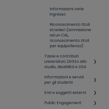
Informazioni varie
ingresso
Riconoscimento titoli
stranieri (ammissione
ad un CdL,
riconoscimento titoli
per equipollenza)
Tasse e contributi
universitari, Diritto allo
studio, disabilità e DSA
Informazioni e servizi
Disabilità e dsa
per gli studenti
Diritto allo studio
Enti e soggetti esterni
Tutorato didattico
Tasse universitarie
Public Engagement
Servizio di counseling
Informazioni varie da
soggetti non UniSR