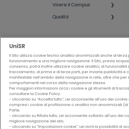
Vivere il Campus
Biblioteca
Terza missione
Qualità
Rappresentanti degli
Live campus
studenti
Attività studentesche
Politica della qualità
Medicina preventiva
extradidattiche
Criteri di valutazione
UniSR
Sistemi informativi
Alumni
CHI SIAMO
Il Sito utilizza cookie tecnici analitici anonimizzati anche di terz
Residenze
funzionamento e una migliore navigazione. Il Sito, previa acquis
consenso, potrà inoltre utilizzare cookie analitici, di funzionalità e
Mensa
tracciamento, di prima e di terze parti, per inviarle pubblicità e 
manifestate nell’ambito della navigazione in rete, oltre che per 
comportamenti nel corso della navigazione stessa.
Lezioni ed esami
Per maggiori informazioni circa i cookie e gli strumenti di tracci
consultare la Cookie Policy.
Come raggiungerci
- cliccando su “Accetta tutto”, Lei acconsente all’uso dei cookie 
compresi i cookie di profilazione o analitici non anonimizzati (d
Blackboard
UNIVERSITÀ VITA - SALUTE SAN RAFFAELE
Parte;
- cliccando su Rifiuta tutto, Lei acconsente soltanto all'uso dei c
migliore navigazione del sito;
- cliccando su “Impostazioni cookie”, Lei avrà la possibilità di a