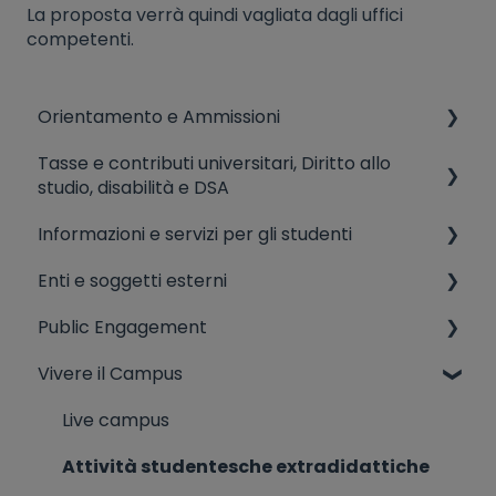
La proposta verrà quindi vagliata dagli uffici
competenti.
Orientamento e Ammissioni
Tasse e contributi universitari, Diritto allo
AMMISSIONI (CdL, Corsi singoli)
studio, disabilità e DSA
Ammissioni ad anni successivi, valutazione
Informazioni e servizi per gli studenti
crediti in ingresso, trasferimenti
Disabilità e dsa
Enti e soggetti esterni
Eventi di orientamento
Diritto allo studio
Tutorato didattico
Public Engagement
Simulatore test di ammissione
Tasse universitarie
Servizio di counseling
Informazioni varie da soggetti non UniSR
Vivere il Campus
Corsi preparazione test di ammissione
Biblioteca
Terza missione
Informazioni varie ingresso
Rappresentanti degli studenti
Live campus
Riconoscimento titoli stranieri (ammissione
Medicina preventiva
Attività studentesche extradidattiche
ad un CdL, riconoscimento titoli per