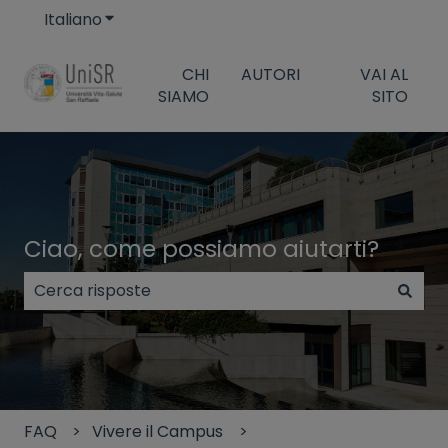
Italiano
Mostra sottomenu per le traduzioni
CHI
AUTORI
VAI AL
SIAMO
SITO
Ciao, come possiamo aiutarti?
Non sono presenti suggerimenti perché il campo di
FAQ
Vivere il Campus