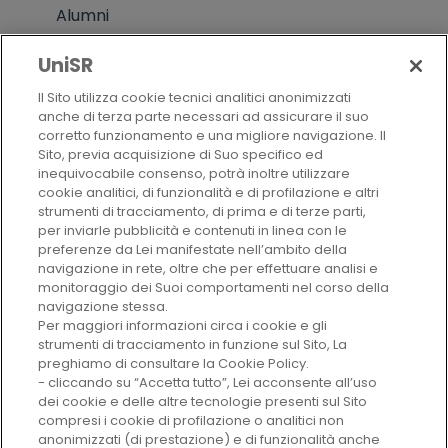
Sistemi informativi
Alumni
equipollenza)
Qualità
Residenze
UniSR
Il Sito utilizza cookie tecnici analitici anonimizzati
Mensa
Politica della qualità
anche di terza parte necessari ad assicurare il suo
corretto funzionamento e una migliore navigazione. Il
Lezioni ed esami
Criteri di valutazione
Sito, previa acquisizione di Suo specifico ed
inequivocabile consenso, potrà inoltre utilizzare
Come raggiungerci
CHI SIAMO
cookie analitici, di funzionalità e di profilazione e altri
strumenti di tracciamento, di prima e di terze parti,
Blackboard
per inviarle pubblicità e contenuti in linea con le
preferenze da Lei manifestate nell’ambito della
AUTORI
navigazione in rete, oltre che per effettuare analisi e
monitoraggio dei Suoi comportamenti nel corso della
navigazione stessa.
Per maggiori informazioni circa i cookie e gli
VAI AL SITO
strumenti di tracciamento in funzione sul Sito, La
preghiamo di consultare la Cookie Policy.
- cliccando su “Accetta tutto”, Lei acconsente all’uso
dei cookie e delle altre tecnologie presenti sul Sito
compresi i cookie di profilazione o analitici non
anonimizzati (di prestazione) e di funzionalità anche